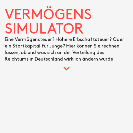
VERMÖGENS
SIMULATOR
Eine Vermögensteuer? Höhere Erbschaftsteuer? Oder
ein Startkapital für Junge? Hier können Sie rechnen
lassen, ob und was sich an der Verteilung des
Reichtums in Deutschland wirklich ändern würde.
REICH VERSUS ARM – DER VERMÖGENS-
SIMULATOR
Wählen Sie eine Maßnahme - und vergleichen Sie, ob
und wie sehr diese den Trend zu steigender
Ungleichheit brechen würde.
Erbschaftsteuer