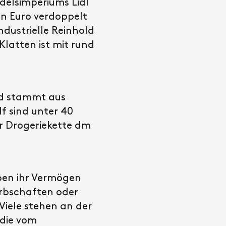
ndelsimperiums Lidl
en Euro verdoppelt
ndustrielle Reinhold
latten ist mit rund
und stammt aus
f sind unter 40
er Drogeriekette dm
aben ihr Vermögen
Erbschaften oder
iele stehen an der
 die vom