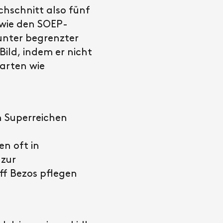
chschnitt also fünf
 wie den SOEP-
unter begrenzter
Bild, indem er nicht
arten wie
n Superreichen
n oft in
 zur
ff Bezos pflegen