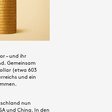
or – und ihr
and. Gemeinsam
Dollar (etwa 603
rreichs und ein
sammen.
tschland nun
USA und China. In den