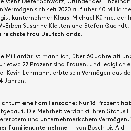
ste steht Dieter Schwarz, Gründer des Einzelha
 Vermögen sich seit 2020 auf über 40 Milliard
ogistikunternehmer Klaus-Michael Kühne, der I
-Erben Susanne Klatten und Stefan Quandt. K
ie reichste Frau Deutschlands.
e Milliardär ist männlich, über 60 Jahre alt 
 etwa 22 Prozent sind Frauen, und lediglich el
ste, Kevin Lehmann, erbte sein Vermögen aus d
14 Jahren.
Reichtum eine Familiensache: Nur 18 Prozent h
ufgebaut. Die Mehrheit verdankt ihren Status 
vererbtem und unternehmerischem Vermögen. V
cher Familienunternehmen – von Bosch bis Aldi –